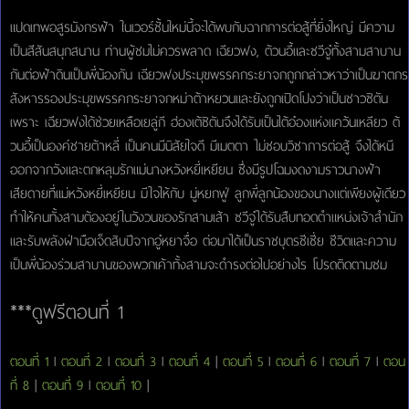
แปดเทพอสูรมังกรฟ้า ในเวอร์ชั้นใหม่นี้จะได้พบกับฉากการต่อสู้ที่ยิ่งใหญ่ มีความ
เป็นสีสันสนุกสนาน ท่านผู้ชมไม่ควรพลาด เฉียวฟง, ต้วนอี้และซวีจู๋ทั้งสามสาบาน
กันต่อฟ้าดินเป็นพี่น้องกัน เฉียวฟงประมุขพรรคกระยาจกถูกกล่าวหาว่าเป็นฆาตกร
สังหารรองประมุขพรรคกระยาจกหม่าต้าหยวนและยังถูกเปิดโปงว่าเป็นชาวซิตัน
เพราะ เฉียวฟงได้ช่วยเหลือเยลู่กี ฮ่องเต้ซิตันจึงได้รับเป็นไต้อ๋องแห่งแคว้นเหลียว ต้
วนอี้เป็นองค์ชายต้าหลี่ เป็นคนมีนิสัยใจดี มีเมตตา ไม่ชอบวิชาการต่อสู้ จึงได้หนี
ออกจากวังและตกหลุมรักแม่นางหวังหยี่เหยียน ซึ่งมีรูปโฉมงดงามราวนางฟ้า
เสียดายที่แม่หวังหยี่เหยียน มีใจให้กับ มู่หยกฟู่ ลูกพี่ลูกน้องของนางแต่เพียงผู้เดียว
ทำให้คนทั้งสามต้องอยู่ในวังวนของรักสามเส้า ซวีจู๋ได้รับสืบทอดตำแหน่งเจ้าสำนัก
และรับพลังฝ่ามือเจ็ดสิบปีจากอู๋หยาจื่อ ต่อมาได้เป็นราชบุตรซีเซี่ย ชีวิตและความ
เป็นพี่น้องร่วมสาบานของพวกเค้าทั้งสามจะดำรงต่อไปอย่างไร โปรดติดตามชม
***ดูฟรีตอนที่ 1
ตอนที่ 1
l
ตอนที่ 2
l
ตอนที่ 3
l
ตอนที่ 4
|
ตอนที่ 5
l
ตอนที่ 6
l
ตอนที่ 7
l
ตอน
ที่ 8
|
ตอนที่ 9
l
ตอนที่ 10
|