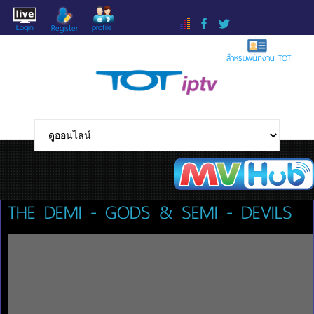
Login
profile
Register
สำหรับพนักงาน TOT
THE DEMI - GODS & SEMI - DEVILS