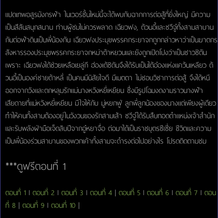
แปดเทพอสูรมังกรฟ้า ในเวอร์ชั้นใหม่นี้จะได้พบกับฉากการต่อสู้ที่ยิ่งใหญ่ มีความ
เป็นสีสันสนุกสนาน ท่านผู้ชมไม่ควรพลาด เฉียวฟง, ต้วนอี้และซวีจู๋ทั้งสามสาบาน
กันต่อฟ้าดินเป็นพี่น้องกัน เฉียวฟงประมุขพรรคกระยาจกถูกกล่าวหาว่าเป็นฆาตกร
สังหารรองประมุขพรรคกระยาจกหม่าต้าหยวนและยังถูกเปิดโปงว่าเป็นชาวซิตัน
เพราะ เฉียวฟงได้ช่วยเหลือเยลู่กี ฮ่องเต้ซิตันจึงได้รับเป็นไต้อ๋องแห่งแคว้นเหลียว ต้
วนอี้เป็นองค์ชายต้าหลี่ เป็นคนมีนิสัยใจดี มีเมตตา ไม่ชอบวิชาการต่อสู้ จึงได้หนี
ออกจากวังและตกหลุมรักแม่นางหวังหยี่เหยียน ซึ่งมีรูปโฉมงดงามราวนางฟ้า
เสียดายที่แม่หวังหยี่เหยียน มีใจให้กับ มู่หยกฟู่ ลูกพี่ลูกน้องของนางแต่เพียงผู้เดียว
ทำให้คนทั้งสามต้องอยู่ในวังวนของรักสามเส้า ซวีจู๋ได้รับสืบทอดตำแหน่งเจ้าสำนัก
และรับพลังฝ่ามือเจ็ดสิบปีจากอู๋หยาจื่อ ต่อมาได้เป็นราชบุตรซีเซี่ย ชีวิตและความ
เป็นพี่น้องร่วมสาบานของพวกเค้าทั้งสามจะดำรงต่อไปอย่างไร โปรดติดตามชม
***ดูฟรีตอนที่ 1
ตอนที่ 1
l
ตอนที่ 2
l
ตอนที่ 3
l
ตอนที่ 4
|
ตอนที่ 5
l
ตอนที่ 6
l
ตอนที่ 7
l
ตอน
ที่ 8
|
ตอนที่ 9
l
ตอนที่ 10
|