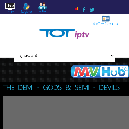
Login
profile
Register
สำหรับพนักงาน TOT
THE DEMI - GODS & SEMI - DEVILS