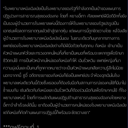
"โรงพยาบาลหมิงเฉิงเป่ยเป็นโรงพยาบาลของรัฐที่กำลังตกเป็นเป้าของแผนการ
ปฏิรูปวงการสาธารณสุขของฮ่องกง โดยที่ หยางอี้เทา ศัลยแพทย์ฝีมือดีอีกทั้งยัง
เป็นรองผู้อำนวยการโรงพยาลแห่งนี้ต้องการให้โรงพยาบาลของรัฐแปรรูปเป็น
เอกชนเพื่อลดการขาดทุนแล้วเข้าสู่ตลาดหุ้น แต่แผนการนี้ถูกขัดขวางโดย หลี่จ้งเสีย
ผู้อำนวยการโรงพยาบาลหมิงเฉิงเป่ยนั่นเอง ในขณะเดียวกันบุคลากรทางการ
แพทย์ของโรงพยาบาลหมิงเฉิงเป่ยต่างก็มีฝีมือด้วยกันทุกคน ถังหมิง เข้ามาเป็น
หัวหน้าแผนกหัวใจและทรวงอกคนใหม่ทั้งที่เขาเป็นหมอที่พร้อมจะแหกกฎเพื่อรักษา
ชีวิตคนไข้ การเป็นหัวหน้าคนใหม่ของถังหมิงทำให้ เฉินรั่วเหวิน แพทย์หญิงที่มา
ความมุ่งมั่นและเป็นคนที่ถูกคาดหมายว่าจะเป็นหัวหน้าแผนกเสียความรู้สึกไม่น้อย
นอกจากกนี้ ซูอี๋ อดีตภรรยาของถังหมิงก็ยังเป็นแพทย์ประจำห้องฉุกเฉินในโรง
พยาบาลแห่งเดียวกันนี้ด้วยซึ่งเธอเองก็ต้องรับมือกับสถานการณ์ของคนไข้ที่มีมาไม่
ซ้ำแบบกัน เช่นเดียวกับถังหมิงและเฉินรั่วเหวินก็ต้องร่วมมือกันเพื่อรักษาคนไข้ ที่โรง
พยาบาลแห่งนี้ โดยที่การผลักดันแผนปฏิรูปด้านสาธารณสุขของฮ่องกงโดยหยาง
อี้เทาจำสำเร็จลงได้นั้น เขาต้องเป็นผู้อำนวยการคนใหม่ของโรงพยาบาลหมิงฉิงเป่ย
แต่ถังหมิงที่คัดค้านแผนการปฏิรูปนี้ก็พร้อมจะขัดขวางเขา"
***ดูฟรีตอนที่ 1