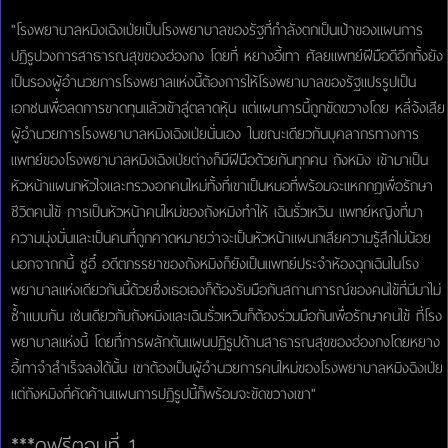
"โรงพยาบาลหมิงเฉิงเป่ยเป็นโรงพยาบาลของรัฐที่กำลังตกเป็นเป้าของแผนการ
ปฏิรูปวงการสาธารณสุขของฮ่องกง โดยที่ หยางอี้เทา ศัลยแพทย์ฝีมือดีอีกทั้งยัง
เป็นรองผู้อำนวยการโรงพยาลแห่งนี้ต้องการให้โรงพยาบาลของรัฐแปรรูปเป็น
เอกชนเพื่อลดการขาดทุนแล้วเข้าสู่ตลาดหุ้น แต่แผนการนี้ถูกขัดขวางโดย หลี่จ้งเสีย
ผู้อำนวยการโรงพยาบาลหมิงเฉิงเป่ยนั่นเอง ในขณะเดียวกันบุคลากรทางการ
แพทย์ของโรงพยาบาลหมิงเฉิงเป่ยต่างก็มีฝีมือด้วยกันทุกคน ถังหมิง เข้ามาเป็น
หัวหน้าแผนกหัวใจและทรวงอกคนใหม่ทั้งที่เขาเป็นหมอที่พร้อมจะแหกกฎเพื่อรักษา
ชีวิตคนไข้ การเป็นหัวหน้าคนใหม่ของถังหมิงทำให้ เฉินรั่วเหวิน แพทย์หญิงที่มา
ความมุ่งมั่นและเป็นคนที่ถูกคาดหมายว่าจะเป็นหัวหน้าแผนกเสียความรู้สึกไม่น้อย
นอกจากกนี้ ซูอี๋ อดีตภรรยาของถังหมิงก็ยังเป็นแพทย์ประจำห้องฉุกเฉินในโรง
พยาบาลแห่งเดียวกันนี้ด้วยซึ่งเธอเองก็ต้องรับมือกับสถานการณ์ของคนไข้ที่มีมาไม่
ซ้ำแบบกัน เช่นเดียวกับถังหมิงและเฉินรั่วเหวินก็ต้องร่วมมือกันเพื่อรักษาคนไข้ ที่โรง
พยาบาลแห่งนี้ โดยที่การผลักดันแผนปฏิรูปด้านสาธารณสุขของฮ่องกงโดยหยาง
อี้เทาจำสำเร็จลงได้นั้น เขาต้องเป็นผู้อำนวยการคนใหม่ของโรงพยาบาลหมิงฉิงเป่ย
แต่ถังหมิงที่คัดค้านแผนการปฏิรูปนี้ก็พร้อมจะขัดขวางเขา"
***ดูฟรีตอนที่ 1