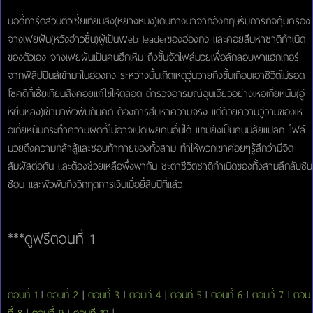
บอดี้การ์ดส่วนตัวเซี่ยเทียนสิง(หยางหมิง)เดินทางมาจากอังกฤษรับภารกิจคุ้มครอง
จางเฟยฝัน(หวังฮ่าวซิ่น)ผู้เป็นWeb leaderของฮ่องกง และคอยสืบหาชาติกำเนิด
ของตัวเอง จางเฟยฝันเป็นคนฮึกเหิม ถึงขั้นจัดไฟล์มวยเพื่อลักลอบพาแฮกเกอร์
จากฟิลิปปินส์เข้ามาในฮ่องกง ระหว่างนั้นเกิดเหตุวุ่นวายถึงขั้นเกือบเอาชีวิตไม่รอด
โชคดีที่เซี่ยเทียนสิงคอยแก้ไขให้ตลอด ตำรวจอารมณ์ฉุนเฉียวอย่างเหอเถี่ยหนัน(อู่
หยึ่นหลง)เข้ามาพัวพันกับคดี ต้องการสืบหาความจริง แต่ด้วยความวู่วามของเห
อเถี่ยหนันกระทำความผิดที่ไม่อาจเปิดเผยคนอื่นได้ แถมยังเป็นคนนิสัยแปลก ไฟล์
มวยดึงความกล้าสู้และชอบท้าทายของทั้งสาม ทำให้พวกเขาค่อยๆรู้สึกว่ามีจิต
สัมผัสต่อกัน และต้องช่วยเหลือพึ่งพากัน ชะตาชีวิตชาติกำเนิดของทั้งสามลึกลับซับ
ซ้อน และพัวพันถึงวิกฤตการเงินเมื่อยี่สิบปีที่แล้ว
***ดูฟรีตอนที่ 1
ตอนที่ 1
l
ตอนที่ 2
|
ตอนที่ 3
l
ตอนที่ 4
|
ตอนที่ 5
l
ตอนที่ 6
l
ตอนที่ 7
l
ตอน
ที่ 8
|
ตอนที่ 9
l
ตอนที่ 10
|