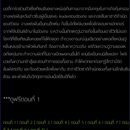
บอดี้การ์ดส่วนตัวเซี่ยเทียนสิง(หยางหมิง)เดินทางมาจากอังกฤษรับภารกิจคุ้มครอง
จางเฟยฝัน(หวังฮ่าวซิ่น)ผู้เป็นWeb leaderของฮ่องกง และคอยสืบหาชาติกำเนิด
ของตัวเอง จางเฟยฝันเป็นคนฮึกเหิม ถึงขั้นจัดไฟล์มวยเพื่อลักลอบพาแฮกเกอร์
จากฟิลิปปินส์เข้ามาในฮ่องกง ระหว่างนั้นเกิดเหตุวุ่นวายถึงขั้นเกือบเอาชีวิตไม่รอด
โชคดีที่เซี่ยเทียนสิงคอยแก้ไขให้ตลอด ตำรวจอารมณ์ฉุนเฉียวอย่างเหอเถี่ยหนัน(อู่
หยึ่นหลง)เข้ามาพัวพันกับคดี ต้องการสืบหาความจริง แต่ด้วยความวู่วามของเห
อเถี่ยหนันกระทำความผิดที่ไม่อาจเปิดเผยคนอื่นได้ แถมยังเป็นคนนิสัยแปลก ไฟล์
มวยดึงความกล้าสู้และชอบท้าทายของทั้งสาม ทำให้พวกเขาค่อยๆรู้สึกว่ามีจิต
สัมผัสต่อกัน และต้องช่วยเหลือพึ่งพากัน ชะตาชีวิตชาติกำเนิดของทั้งสามลึกลับซับ
ซ้อน และพัวพันถึงวิกฤตการเงินเมื่อยี่สิบปีที่แล้ว
***ดูฟรีตอนที่ 1
ตอนที่ 1
l
ตอนที่ 2
|
ตอนที่ 3
l
ตอนที่ 4
|
ตอนที่ 5
l
ตอนที่ 6
l
ตอนที่ 7
l
ตอน
ที่ 8
|
ตอนที่ 9
l
ตอนที่ 10
|