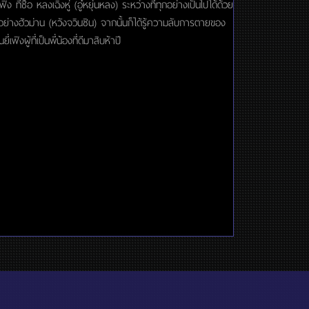
่ง ที่ชื่อ หลงเฉิงหู่ (อู๋หยุ่นหลง) ระหว่างที่ทุกอย่างเป็นไปได้ด้วย
าอย่างฮัวม่าน (หวังจวินซิน) จากนั้นก็ได้รู้ความลับการตายของ
งผู้ที่เป็นพี่น้องที่ดีมาสิบห้าปี