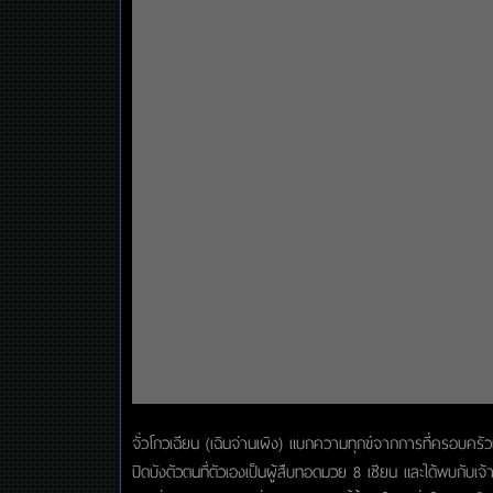
จั่วโกวเฉียน (เฉินจ่านเผิง) แบกความทุกข์จากการที่ครอบคร
ปิดบังตัวตนที่ตัวเองเป็นผู้สืบทอดมวย 8 เซียน และได้พบกับเจ้า