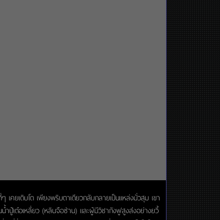
ๆ เคยเติบโต เพียงพริบตาเดียวกลับกลายเป็นแหล่งมั่วสุม เขา
ู้เต๋อเหลี่ยว (หลินจือซ่าน) และผู้มีวิชากังฟูสูงส่งอย่างยวี้