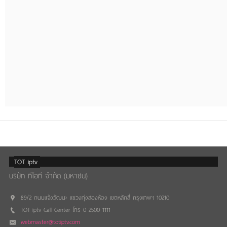
TOT iptv
บริษัท ทีโอที จำกัด (มหาชน)
89/2 ถนนแจ้งวัฒนะ แขวงทุ่งสองห้อง เขตหลักสี่ กรุงเทพฯ 10210
TOT iptv Call Center โทร 0 2500 1111
webmaster@totiptv.com