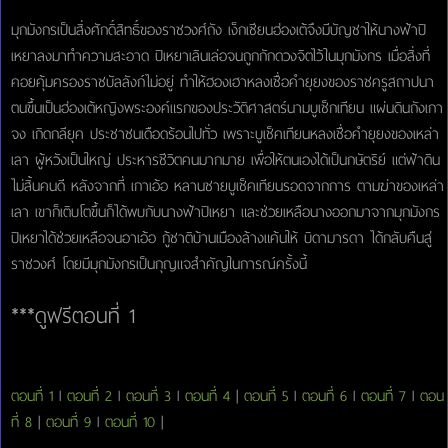
มุกมังกรเป็นสิ่งศักดิ์สิทธิ์ของราชวงศ์ถัง เง็กเซียนฮ่องเต้จึงมีบัญชาให้นางฟ้าปิ
เหยาลงมาทำความสะอาด ปิเหยาเลินเล่อจนถูกกักดวงจิตไว้ในมุกมังกร เมื่อสิ่งที่
คอยคุ้มครองราชบัลลังก์ไม่อยู่ ทำให้ฮองเฮาหลงเชื่อคำยุยงของราชครูสถาปนา
ตนขึ้นเป็นฮ่องเต้หญิงพระองค์แรกของประวัติศาสตร์นามบูเช็กเทียน แผ่นดินถังเกา
จง เกิดกลียุค ประชาชนเดือดร้อนไปทั่ว เพราะบูเช็คเทียนหลงเชื่อคำยุยงของเหล่า
เลา ผู้หวังเป็นใหญ่ ประหารชีวิตคนมากมาย เพื่อให้ตนเองได้เป็นกษัตริย์ แต่ฟ้าดิน
ไม่สิ้นคนดี หลังจากที่ เกาเอ้อ หลานชายบูเช็คเทียนรอดจากการ ตามฆ่าของเหล่า
เลา เขาก็เติบโตขึ้นก็ได้พบกับนางฟ้าปิเหยา และช่วยเหลือนางออกมาจากมุกมังกร
ปิเหยาได้ช่วยเหลือจนอาเอ้อ กู้ชาติบ้านเมืองล้างแค้นให้ บิดามารดา ได้กลับคืนสู่
ราชวงศ์ โดยมีมุกมังกรเป็นกุญแจสำคัญในการณ์ครั้งนี้
***ดูฟรีตอนที่ 1
ตอนที่ 1
l
ตอนที่ 2
l
ตอนที่ 3
l
ตอนที่ 4
|
ตอนที่ 5
l
ตอนที่ 6
l
ตอนที่ 7
l
ตอน
ที่ 8
|
ตอนที่ 9
l
ตอนที่ 10
|