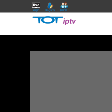
Login
profile
Register
TRIP FIN in Korea