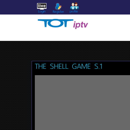
Login
profile
Register
THE SHELL GAME S.1