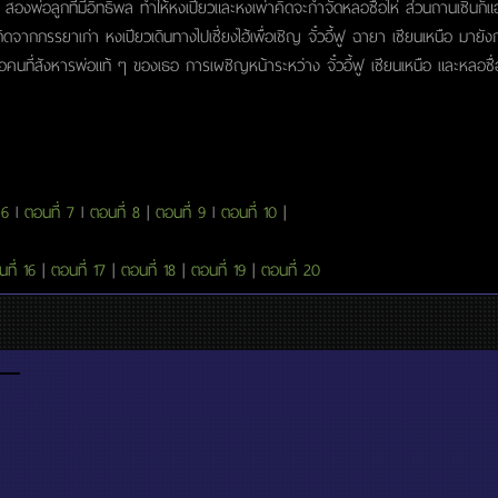
พ่อลูกที่มีอิทธิพล ทำให้หงเปียวและหงเพ่าคิดจะกำจัดหลอซื่อไห่ ส่วนถานเซินก็แอบชอ
่เกิดจากภรรยาเก่า หงเปียวเดินทางไปเซี่ยงไฮ้เพื่อเชิญ จั๋วอี้ฟู ฉายา เซียนเหนือ มายังกวา
ี้ฟูคือคนที่สังหารพ่อแท้ ๆ ของเธอ การเผชิญหน้าระหว่าง จั๋วอี้ฟู เซียนเหนือ และหลอซ
 6
l
ตอนที่ 7
l
ตอนที่ 8
|
ตอนที่ 9
l
ตอนที่ 10
|
ที่ 16
|
ตอนที่ 17
|
ตอนที่ 18
|
ตอนที่ 19
|
ตอนที่ 20