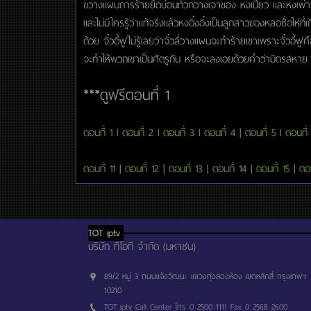
ขวางแผนการร้ายยึดบ่อนทั่วกวางเจาของ หงเปียว และหงเพ่า สอง
และไม่มีใครรู้ว่าแท้จริงแล้วหงอิ๋งอิ๋งเป็นลูกสาวของหลอซื่อไห่ที
ด้วย จั๋วอี้ฟูไม่รู้เลยว่าจั๋วลี่วางแผนจะทำร้ายเขาเพราะจั๋วอ
จะทำให้พวกเขาเป็นศัตรูกัน หรือจะลงเอยด้วยคำว่ามิตรสหาย
***ดูฟรีตอนที่ 1
ตอนที่ 1
l
ตอนที่ 2
l
ตอนที่ 3
l
ตอนที่ 4
|
ตอนที่ 5
l
ตอนที่
ตอนที่ 11
|
ตอนที่ 12
|
ตอนที่ 13
|
ตอนที่ 14
|
ตอนที่ 15
|
ตอน
TOT iptv
บริษัท ทีโอที จำกัด (มหาชน)
89/2 หมู่ 3 ถนนแจ้งวัฒนะ แขวงทุ่งสองห้อง เขตหลักสี่ กรุงเทพฯ
10210
TOT iptv Call Center โทร 0 2500 1111 Fax 0 2568 2600