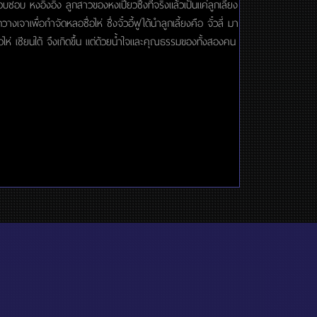
บ หงอิ๋งอิ๋ง ลูกสาวของหงเปียวซึ่งที่จริงแล้วเป็นแค่ลูกเลี้ยง
งเจาเพื่อกำจัดหลอซื่อไห่ ซึ่งจั๋วอี้ฟูได้นำลูกเลี้ยงคือ จั๋วลี่ มา
ื่อไห่ เซียนใต้ จึงเกิดขึ้น แต่ด้วยน้ำใจและคุณธรรมของทั้งสองคน