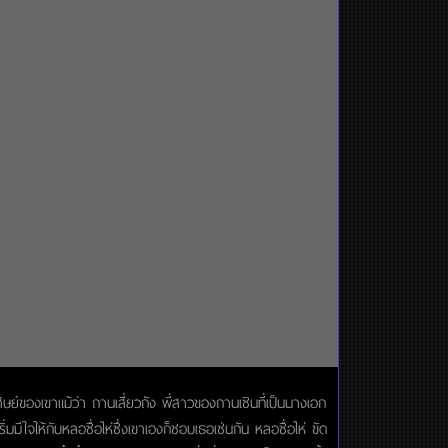
ิษย์ของเขาแม้ว่า ถานเสี่ยวถัง พี่สาวของถานเซินที่เป็นนางเอก
ิ่มมีใจให้กับหลอซื่อไห่ซึ่งเขาเองก็ชอบเธอเช่นกัน หลอซื่อไห่ ขัด