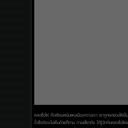
หลอซื่อไห่ คือเซียนพนันแห่งเมืองกวางเจา เขาถูกยกย่องให้เป็น
งิ้วชื่อดังจะไม่เห็นด้วยก็ตาม ถานเสี่ยวถัง ได้รู้จักกับหลอซื่อ