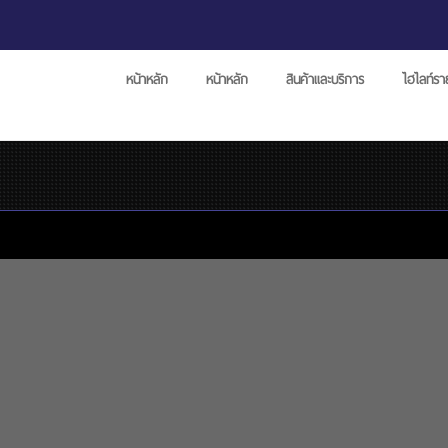
หน้าหลัก
หน้าหลัก
สินค้าและบริการ
ไฮไลท์ร