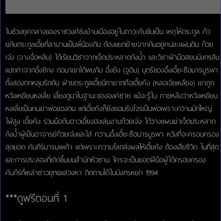
ในช่วงยุคกลางของราชวงศ์ซ่งบ้านเมืองอยู่ในภาวะคับขันเป็น เหตุให้ตระกูล ก๊ว
ยกับตระกูลเอี๊ยที่สาบานเป็นพี่น้องกัน ต้องแยกย้ายจากกันอยู่คนละแผ่นดิน ก๊วย
เจ๋ง (จางจื่อหลิน) ได้เรียนวิชาจากเจ็ดประหลาดกังน้ำ และวิชาฝ่ามือสยบมังกรสิบ
แปดท่าจากอั้งชิกง ต่อมาเขาได้พบกับ อึ้งย้ง (จูอิน) บุตรีของอึ้งเอี๊ยะซือมารบูรพา
ทั้งสองตกหลุมรักกัน ฝ่ายตระกูลเอี๊ยมีทายาทคือเอี๊ยคัง (หลอเจียเหลียง) เขาถูก
หวังเหยียนหงเลี่ย เลี้ยงดูมาในฐานะขององค์ชาย แม้จะรู้ใน ภายหลังว่าหวังเหยียน
หงเลี่ยเป็นคนฆ่าพ่อของตน แต่เอี๊ยคังก็ยังยอมรับโจรเป็นพ่อเพราะความมักใหญ่
ใฝ่สูง เอี๊ยคัง ร่วมมือกับอาวเอี้ยงฮงเล่นงานก๊วยเจ๋ง ได้วางแผนฆ่าเจ็ดประหลาด
กังน้ำผู้เป็นอาจารย์ก๊วยเจ๋งและใส่ ความอึ้งเอี๊ยะซือมารบูรพา หวังที่จะครอบครอง
สุดยอด คัมภีร์มารนพเก้า แต่เพราะความโลภส่งผลให้เอี๊ยคัง ต้องเสียชีวิต ในที่สุด
และการประลองที่เกิดขึ้นบนสำนักหัวซาน ใครจะเป็นยอดฝีมือผู้ได้ครอบครอง
คัมภีร์ที่เหล่าชาวยุทธแสวงหา ติดตามได้ในมังกรหยก 1994
***ดูฟรีตอนที่ 1