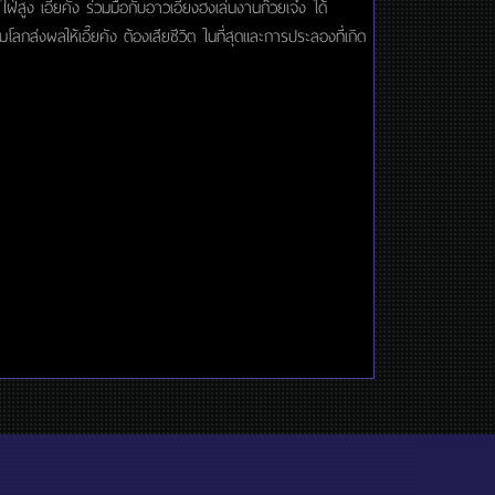
่สูง เอี๊ยคัง ร่วมมือกับอาวเอี้ยงฮงเล่นงานก๊วยเจ๋ง ได้
ภส่งผลให้เอี๊ยคัง ต้องเสียชีวิต ในที่สุดและการประลองที่เกิด