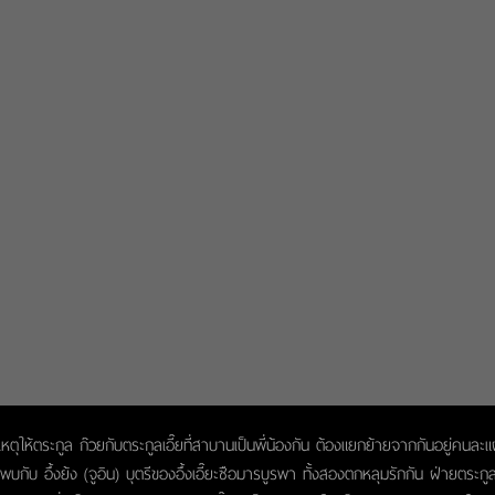
ตุให้ตระกูล ก๊วยกับตระกูลเอี๊ยที่สาบานเป็นพี่น้องกัน ต้องแยกย้ายจากกันอยู่คนละแ
บกับ อึ้งย้ง (จูอิน) บุตรีของอึ้งเอี๊ยะซือมารบูรพา ทั้งสองตกหลุมรักกัน ฝ่ายตระกูล