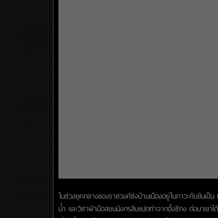
ในช่วงยุคกลางของราชวงศ์ซ่งบ้านเมืองอยู่ในภาวะคับขันเป็น เห
น้ำ และวิชาฝ่ามือสยบมังกรสิบแปดท่าจากอั้งชิกง ต่อมาเขาได้พ