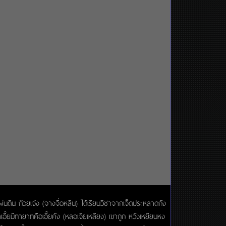
ผ่นดิน ก๊วยเจ๋ง (จางจื่อหลิน) ได้เรียนวิชาจากเจ็ดประหลาดกัง
เอี๊ยมีทายาทคือเอี๊ยคัง (หลอเจียเหลียง) เขาถูก หวังเหยียนหง