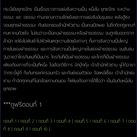
กระบี่เย้ยยุทธจักร เป็นเรื่องราวการแย่งชิงความเป็น หนึ่งใน ยุทธจักร ระหว่าง
ธรรมะ และ อธรรม ท่ามกลางความขัดแย้งและการแย่งชิงอันรุนแรง เหล้งฮู้ชง
จอมยุทธฝ่ายธรรมะ ศิษย์เอกของสำนักหัวซาน เป็นคนเปิดเผย ไม่ยึดติดกฎเกณฑ์
คบหาคนด้วยใจ ไม่สนว่าจะเป็นคนฝ่ายธรรมะหรือฝ่ายอธรรม จนถูกขับออกจาก
สำนัก แต่ยังไม่พ้นเข้าไปพัวพันเหตุความขัดแย้งต่างๆ ทั้งการชิงความเป็นใหญ่
ภายในของฝ่ายธรรมะ และการชิงความเป็นใหญ่ภายในของฝ่ายอธรรม จนสับสน
วุ่นวายว่าใครกันแน่ที่เป็นมาร ใครกันที่เป็นฝ่ายอธรรม และใครที่เป็นฝ่ายธรรมะ
เพียงต้องการที่จะเป็นที่หนึ่ง ไม่เลือกวิธีการ งักปุ๊กคุ้ง เจ้าสำนักหัวซาน ผู้ได้ฉายา
ว่ากระบี่ผู้ดี ถึงกับทรยศครอบครัว และศิษย์ของตัวเอง จ้อแหน้เซี้ยง เจ้าสำนักซง
ซาน กำจัดทุกคนทีไม่คล้อยตามตนเอง ก็เพียงต้องการได้ชื่อว่า เป็นอันดับหนึ่งใน
ยุทธภพ
***ดูฟรีตอนที่ 1
ตอนที่ 1
l
ตอนที่ 2
l
ตอนที่ 3
l
ตอนที่ 4
|
ตอนที่ 5
l
ตอนที่ 6
l
ตอนที่ 7
l
ตอน
ที่ 8
|
ตอนที่ 9
l
ตอนที่ 10
|