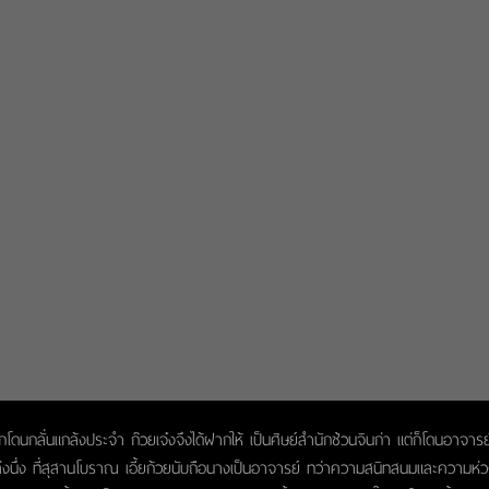
ก้วยมักโดนกลั่นแกล้งประจำ ก๊วยเจ๋งจึงได้ฝากให้ เป็นศิษย์สำนักช้วนจินก่า แต่ก็โดนอา
วเหล่งนึ่ง ที่สุสานโบราณ เอี้ยก้วยนับถือนางเป็นอาจารย์ ทว่าความสนิทสนมและความห่