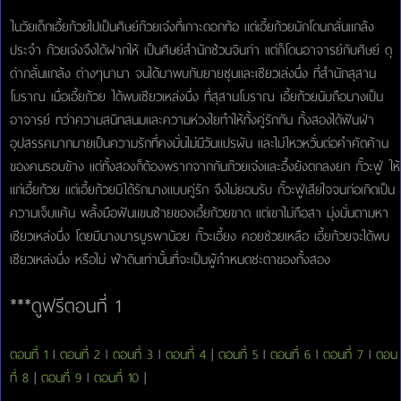
ในวัยเด็กเอี้ยก้วยไปเป็นศิษย์ก๊วยเจ๋งที่เกาะดอกท้อ แต่เอี้ยก้วยมักโดนกลั่นแกล้ง
ประจำ ก๊วยเจ๋งจึงได้ฝากให้ เป็นศิษย์สำนักช้วนจินก่า แต่ก็โดนอาจารย์กับศิษย์ ดุ
ด่ากลั่นแกล้ง ต่างๆนานา จนได้มาพบกับยายซุนและเซียวเล่งนึ่ง ที่สำนักสุสาน
โบราณ เมื่อเอี้ยก้วย ได้พบเซียวเหล่งนึ่ง ที่สุสานโบราณ เอี้ยก้วยนับถือนางเป็น
อาจารย์ ทว่าความสนิทสนมและความห่วงใยทำให้ทั้งคู่รักกัน ทั้งสองได้ฟันฝ่า
อุปสรรคมากมายเป็นความรักที่คงมั่นไม่มีวันแปรผัน และไม่ไหวหวั่นต่อคำคัดค้าน
ของคนรอบข้าง แต่ทั้งสองก็ต้องพรากจากกันก๊วยเจ๋งและอึ้งย้งตกลงยก กั๊วะฟู่ ให้
แก่เอี้ยก้วย แต่เอี้ยก้วยมิได้รักนางแบบคู่รัก จึงไม่ยอมรับ กั๊วะฟู่เสียใจจนก่อเกิดเป็น
ความเจ็บแค้น พลั้งมือฟันแขนซ้ายของเอี้ยก้วยขาด แต่เขาไม่ถือสา มุ่งมั่นตามหา
เซียวเหล่งนึ่ง โดยมีนางมารบูรพาน้อย กั๊วะเอี้ยง คอยช่วยเหลือ เอี้ยก้วยจะได้พบ
เซียวเหล่งนึ่ง หรือไม่ ฟ้าดินเท่านั้นที่จะเป็นผู้กำหนดชะตาของทั้งสอง
***ดูฟรีตอนที่ 1
ตอนที่ 1
l
ตอนที่ 2
l
ตอนที่ 3
l
ตอนที่ 4
|
ตอนที่ 5
l
ตอนที่ 6
l
ตอนที่ 7
l
ตอน
ที่ 8
|
ตอนที่ 9
l
ตอนที่ 10
|